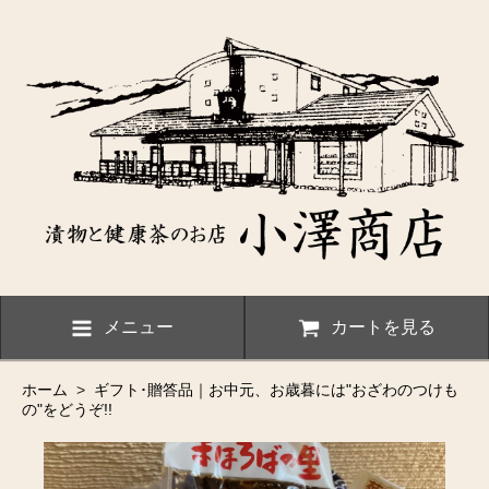
メニュー
カートを見る
ホーム
>
ギフト･贈答品｜お中元、お歳暮には"おざわのつけも
の"をどうぞ!!