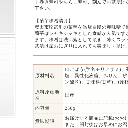
手巻き寿司やちらし寿司、刻んでお茶漬け
下さい。
【菊芋味噌漬け】
豊田市稲武町の菊芋を当店自慢の赤味噌で
菊芋はシャキシャキとした食感が人気です
ます。味噌は洗い落として頂き、薄くスラ
茶漬け屋おにぎりに入れても美味しく頂け
山ごぼう(学名モリアザミ)
原材料名
塩、異性化液糖、みりん、砂糖
ン酸Ｋ)、甘味料(甘草)、(
原料原産地
国産
名
内容量
250g
お届けする商品に記載(おおむ
賞味期限
また、開封後はお早めにお召