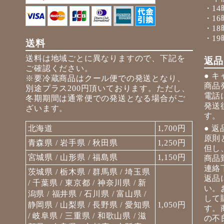
・14
・16
・18
・19
送料
送料は地域ごとに異なりますので、下記を
返品
ご確認ください。
● 
※要冷蔵商品はクール便での発送となり、
商品
別途プラス200円頂いております。ただし、
電話
冬期期間は通常便での発送となる場合がご
発送
ざいます。
す。
北海道
1,700円
● 返
原則
青森県 / 岩手県 / 秋田県
1,250円
但し
宮城県 / 山形県 / 福島県
1,150円
商品
連絡
茨城県 / 栃木県 / 群馬県 / 埼玉県
返品
/ 千葉県 / 東京都 / 神奈川県 / 新
い。
潟県 / 福井県 / 石川県 / 富山県 /
して
静岡県 / 山梨県 / 長野県 / 愛知県
1,050円
す。
/ 岐阜県 / 三重県 / 和歌山県 / 滋
の不