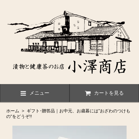
メニュー
カートを見る
ホーム
>
ギフト･贈答品｜お中元、お歳暮には"おざわのつけも
の"をどうぞ!!