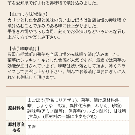
芋を愛知県で好まれる赤味噌で漬け込みました。
【山ごぼう味噌漬け】
カリッとした食感と風味の良い山ごぼうは当店自慢の赤味噌で
漬け込むことで深みのある味に仕上がりました。
手巻き寿司やちらし寿司、刻んでお茶漬けなどいろいろな召し
上がり方でお楽しみ下さい。
【菊芋味噌漬け】
豊田市稲武町の菊芋を当店自慢の赤味噌で漬け込みました。
菊芋はシャキシャキとした食感が人気ですが、最近では菊芋の
効能が注目されています。味噌は洗い落として頂き、薄くスラ
イスしてお召し上がり下さい。刻んでお茶漬け屋おにぎりに入
れても美味しく頂けます。
山ごぼう(学名モリアザミ)、菊芋、漬け原材料(味
噌、しょうゆ、食塩、異性化液糖、みりん、砂糖)、
原材料名
調味料(アミノ酸等)、保存料(ソルビン酸Ｋ)、甘味料
(甘草)、(原材料の一部に小麦を含む)
原料原産
国産
地名