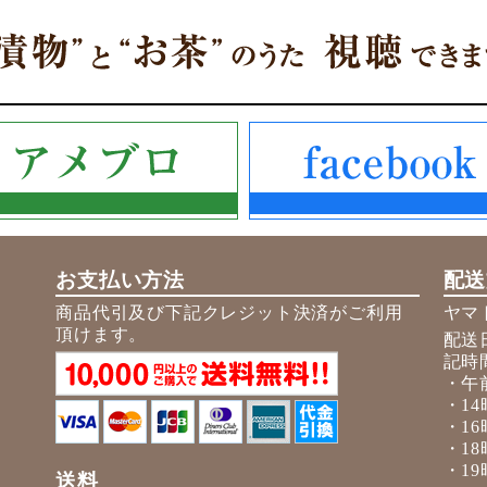
お支払い方法
配送
商品代引及び下記クレジット決済がご利用
ヤマ
頂けます。
配送
記時
・午
・14
・16
・18
・19
送料