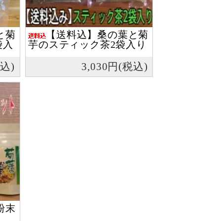
と菊
【送料込】桑の葉と菊
袋入
芋のスティック茶2袋入り
税込)
3,030円(税込)
粉末