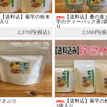
【送料込】菊芋の粉末
【送料込】桑の葉
袋入り
芋のティーバック茶2
り
2,370円(税込)
2,590円(
芋さぷり
【送料込】菊芋の
3袋入り