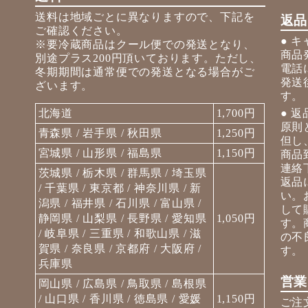
送料は地域ごとに異なりますので、下記を
返品
ご確認ください。
● 
※要冷蔵商品はクール便での発送となり、
商品
別途プラス200円頂いております。ただし、
電話
冬期期間は通常便での発送となる場合がご
発送
ざいます。
す。
北海道
1,700円
● 返
原則
青森県 / 岩手県 / 秋田県
1,250円
但し
宮城県 / 山形県 / 福島県
1,150円
商品
連絡
茨城県 / 栃木県 / 群馬県 / 埼玉県
返品
/ 千葉県 / 東京都 / 神奈川県 / 新
い。
潟県 / 福井県 / 石川県 / 富山県 /
して
静岡県 / 山梨県 / 長野県 / 愛知県
1,050円
す。
/ 岐阜県 / 三重県 / 和歌山県 / 滋
の不
賀県 / 奈良県 / 京都府 / 大阪府 /
す。
兵庫県
営業
岡山県 / 広島県 / 鳥取県 / 島根県
/ 山口県 / 香川県 / 徳島県 / 愛媛
1,150円
ご注